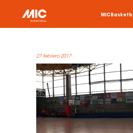
MICBasketb
27 febrero 2017