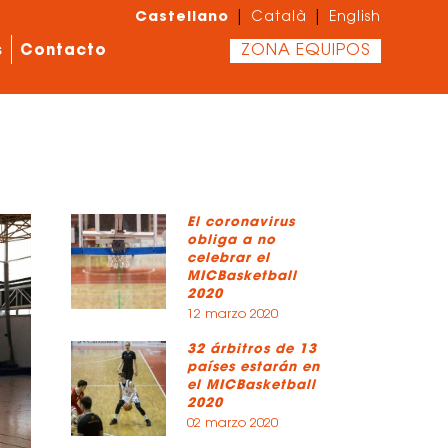
Castellano
|
|
Català
English
s
Contacto
ZONA EQUIPOS
El coronavirus
obliga a no
celebrar el
MICBasketball
2020
12 marzo 2020
32 árbitros de 13
países estarán en
el MICBasketball
2020
02 marzo 2020