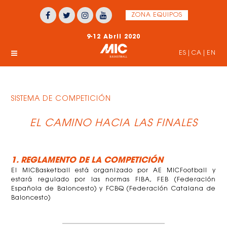
ZONA EQUIPOS
9-12 Abril 2020
ES
|
CA
|
EN
SISTEMA DE COMPETICIÓN
EL CAMINO HACIA LAS FINALES
1. REGLAMENTO DE LA COMPETICIÓN
El MICBasketball está organizado por AE MICFootball y
estará regulado por las normas FIBA, FEB (Federación
Española de Baloncesto) y FCBQ (Federación Catalana de
Baloncesto)