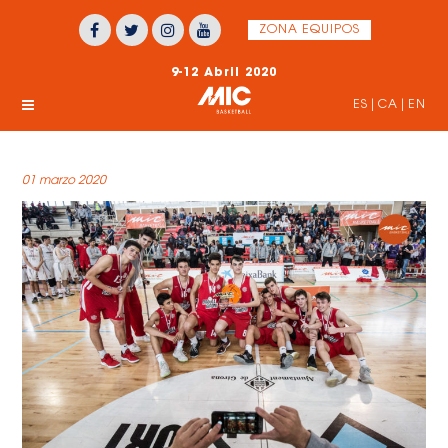
ZONA EQUIPOS
9-12 Abril 2020
ES
|
CA
|
EN
01 marzo 2020