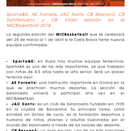
Sparta&K, AE Fornells, JAC Sants, CB Bescanó, CB
Santfeliuenc y CB Vilobí estarán en el
MICBasketball 2018
MICBasketball
La segunda edición del
que se celebrará
del 28 de marzo al 1 de abril a la Costa Brava tiene nuevos
equipos confirmados.
Sparta&K:
en Rusia hay muchos equipos femeninos.
Sparta&K es uno de los más importantes, ya que trabajan
con niñas de 4-5 años hasta el año senior. Será un placer
tenerlos aquí.
AE Fornells:
una institución importante en Girona en la
que se practican muchos deportes. La sección de
baloncesto volverá a participar otra vez en el
MICBasketball.
JAC Sants:
es un club de baloncesto fundado en 1935
en la ciudad de Barcelona. Su principal tarea, como
entidad sin ánimo de lucro, es la formación deportiva y
humana de niños, jóvenes y adultos ilusionados por el
mundo del baloncesto a través de los valores del deporte.
CB Bescanó:
un gran equipo, uno de los más populares