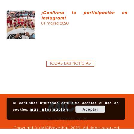
¡Confirma tu participación en
Instagram!
01 marzo 2020
TODAS LAS NOTÍCIAS
Si continuas utilizando este sitio aceptas el uso de
Aceptar
cookies.
más información
Tel. +34 93 589 70 20
Copyright (c) MICBasketball 2019. All rights reserved.
Política de privacidad
.
Aviso legal y
Política de cookies