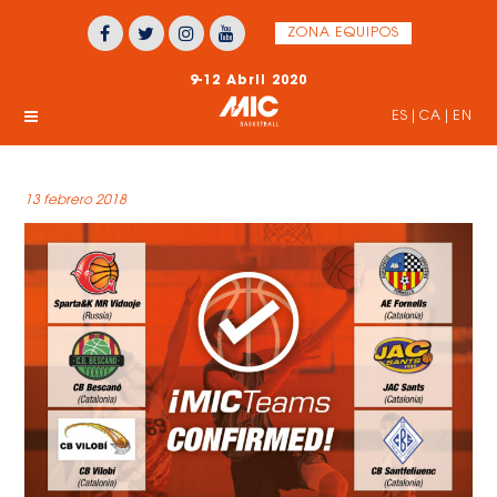
ZONA EQUIPOS
9-12 Abril 2020
ES
|
CA
|
EN
13 febrero 2018