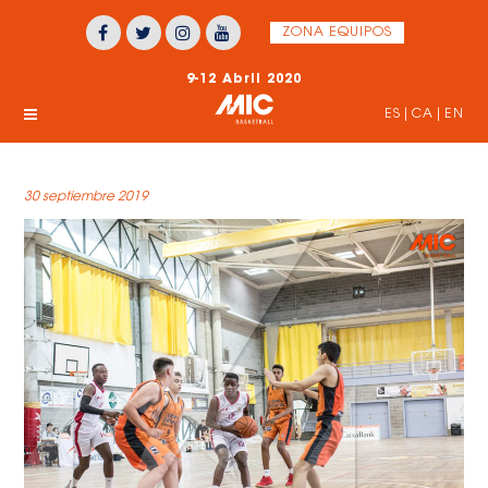
ZONA EQUIPOS
9-12 Abril 2020
ES
|
CA
|
EN
30 septiembre 2019