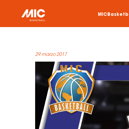
MICBasketb
29 marzo 2017