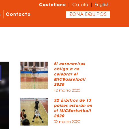
Castellano
|
|
Català
English
s
Contacto
ZONA EQUIPOS
El coronavirus
obliga a no
celebrar el
MICBasketball
2020
12 marzo 2020
32 árbitros de 13
países estarán en
el MICBasketball
2020
02 marzo 2020