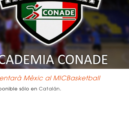
ntarà Mèxic al MICBasketball
ponible sólo en
Catalán
.