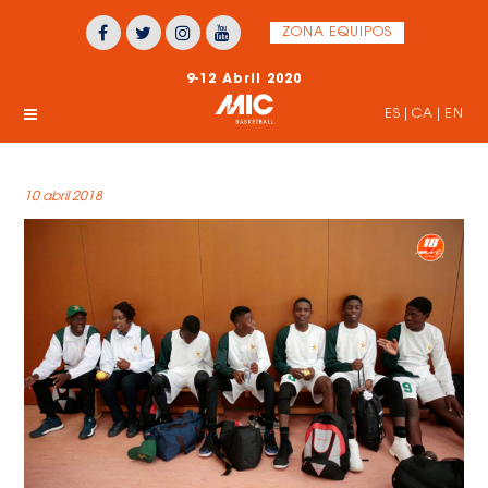
ZONA EQUIPOS
9-12 Abril 2020
ES
|
CA
|
EN
10 abril 2018