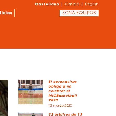
Castellano
|
|
Català
English
ticias
ZONA EQUIPOS
El coronavirus
obliga a no
celebrar el
MICBasketball
2020
12 marzo 2020
32 árbitros de 13