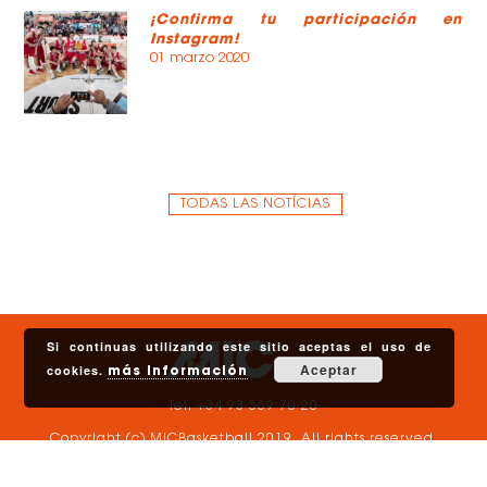
¡Confirma tu participación en
Instagram!
01 marzo 2020
TODAS LAS NOTÍCIAS
Si continuas utilizando este sitio aceptas el uso de
Aceptar
cookies.
más información
Tel. +34 93 589 70 20
Copyright (c) MICBasketball 2019. All rights reserved.
Política de privacidad
.
Aviso legal y
Política de cookies