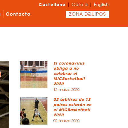
Castellano
|
|
Català
English
s
Contacto
ZONA EQUIPOS
El coronavirus
obliga a no
celebrar el
MICBasketball
2020
12 marzo 2020
32 árbitros de 13
países estarán en
el MICBasketball
2020
02 marzo 2020