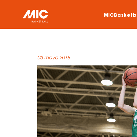
MICBasketb
03 mayo 2018