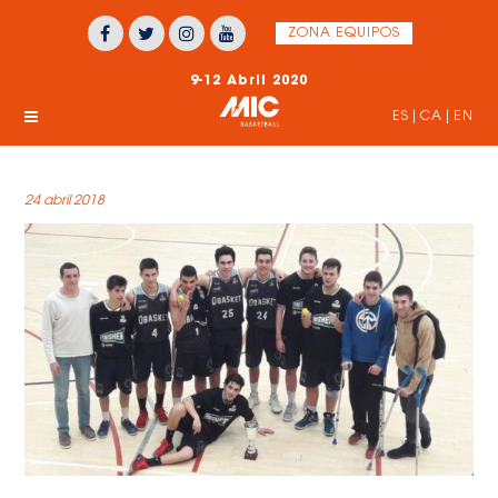
ZONA EQUIPOS
9-12 Abril 2020
ES
|
CA
|
EN
24 abril 2018