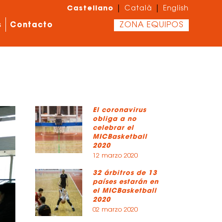
Castellano
|
|
Català
English
s
Contacto
ZONA EQUIPOS
El coronavirus
obliga a no
celebrar el
MICBasketball
2020
12 marzo 2020
32 árbitros de 13
países estarán en
el MICBasketball
2020
02 marzo 2020