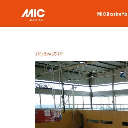
MICBasketb
19 abril 2019