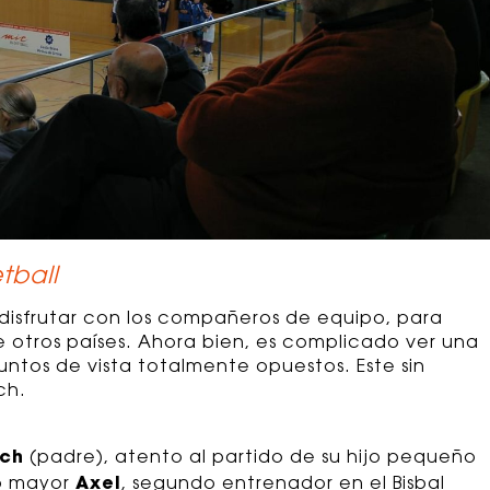
tball
disfrutar con los compañeros de equipo, para
e otros países. Ahora bien, es complicado ver una
puntos de vista totalmente opuestos. Este sin
ch.
och
(padre), atento al partido de su hijo pequeño
Axel
jo mayor
, segundo entrenador en el Bisbal