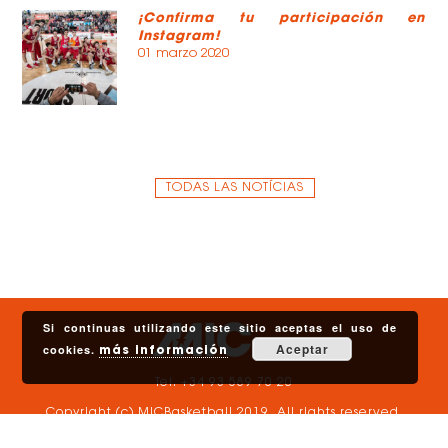
¡Confirma tu participación en
Instagram!
01 marzo 2020
TODAS LAS NOTÍCIAS
Si continuas utilizando este sitio aceptas el uso de
Aceptar
cookies.
más información
Tel. +34 93 589 70 20
Copyright (c) MICBasketball 2019. All rights reserved.
Política de privacidad
.
Aviso legal y
Política de cookies