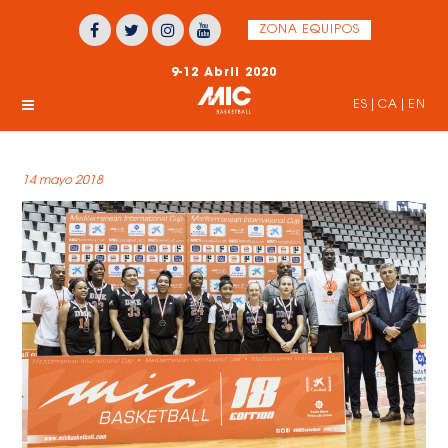
ZONA EQUIPOS
9-12 Abril 2020
ES
|
CA
|
EN
14 mayo 2018