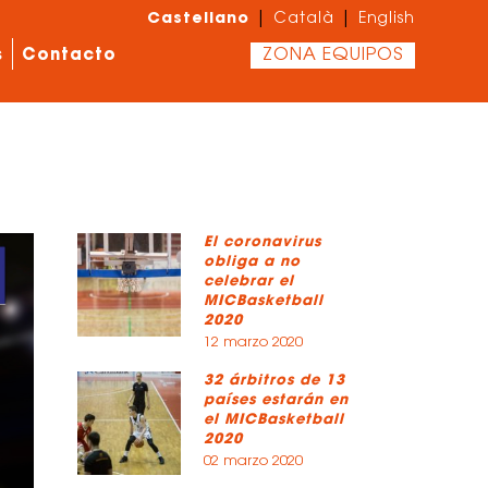
Castellano
|
|
Català
English
s
Contacto
ZONA EQUIPOS
El coronavirus
obliga a no
celebrar el
MICBasketball
2020
12 marzo 2020
32 árbitros de 13
países estarán en
el MICBasketball
2020
02 marzo 2020