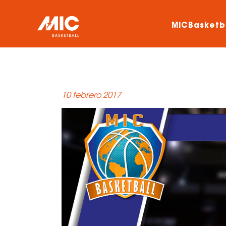
MICBasketb
10 febrero 2017