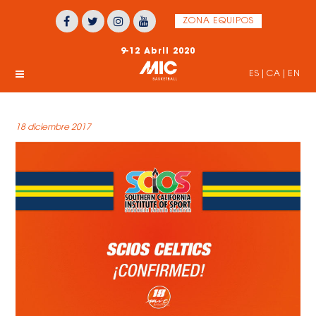
ZONA EQUIPOS
9-12 Abril 2020
ES
|
CA
|
EN
18 diciembre 2017