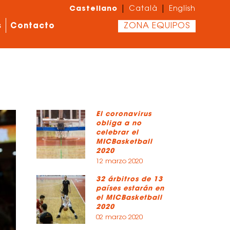
Castellano
|
|
Català
English
s
Contacto
ZONA EQUIPOS
El coronavirus
obliga a no
celebrar el
MICBasketball
2020
12 marzo 2020
32 árbitros de 13
países estarán en
el MICBasketball
2020
02 marzo 2020