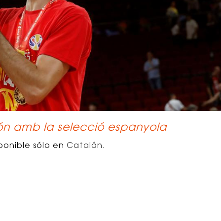
ón amb la selecció espanyola
ponible sólo en
Catalán
.