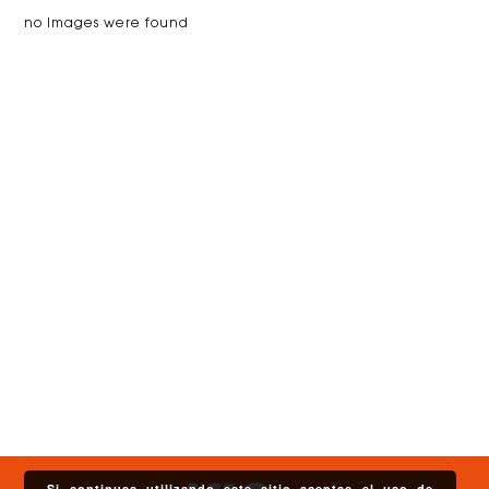
no images were found
Si continuas utilizando este sitio aceptas el uso de