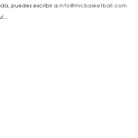
uda, puedes escribir a
info@micbasketball.com
uí…