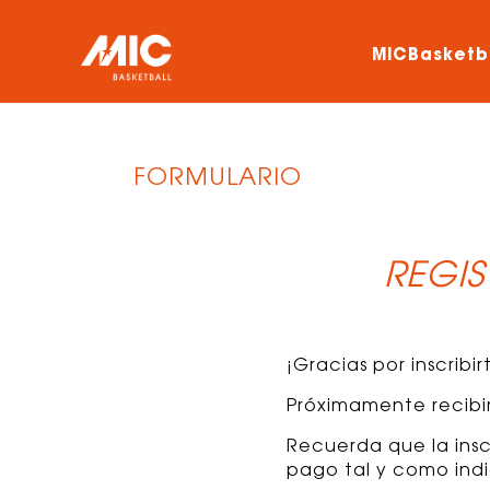
MICBasketb
FORMULARIO
REGI
¡Gracias por inscribi
Próximamente recibir
Recuerda que la insc
pago tal y como ind