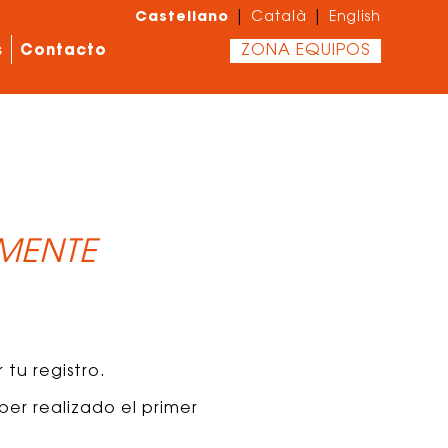
Castellano
|
|
Català
English
s
Contacto
ZONA EQUIPOS
MENTE
tu registro.
er realizado el primer