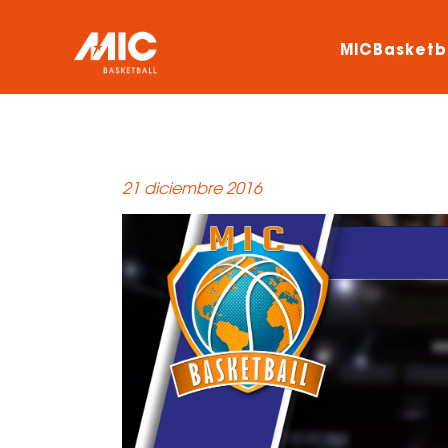
MICBasketb
21 diciembre 2016