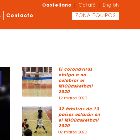
Castellano
|
|
Català
English
s
Contacto
ZONA EQUIPOS
El coronavirus
obliga a no
celebrar el
MICBasketball
2020
12 marzo 2020
32 árbitros de 13
países estarán en
el MICBasketball
2020
02 marzo 2020