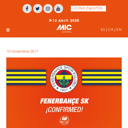
ZONA EQUIPOS
9-12 Abril 2020
ES
|
CA
|
EN
10 noviembre 2017