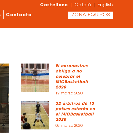
Castellano
|
|
Català
English
s
Contacto
ZONA EQUIPOS
El coronavirus
obliga a no
celebrar el
MICBasketball
2020
12 marzo 2020
32 árbitros de 13
países estarán en
el MICBasketball
2020
02 marzo 2020